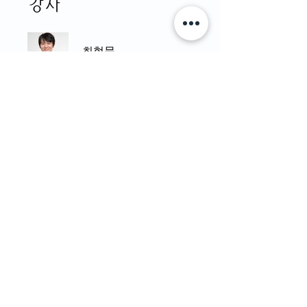
강사
최현묵
가격
₩25,000
강의 신청