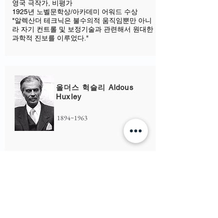
영국 극작가, 비평가
1925년 노벨문학상/아카데미 어워드 수상
"알렉산더 테크닉은 불수의적 움직임뿐만 아니
라 자기 컨트롤 및 보정기술과 관련해서 원대한
과학적 진보를 이루었다." ​
올더스 헉슬리 Aldous
Huxley
1894~1963
영국의 소설가, 문학평론가, 비평가
"알렉산더 테크닉은 신체 교육 분야가 추구하는
모든 것을 갖췄다. 신체 구조의 부 정렬에 의한
긴장을 해소시켜 줄 뿐 아니라 육체적, 정신적
건강을 증진시킨다. 만일, 인간을 좀 더 나은 존
재로 변화시키고자 한다면 이 이상의 교육 시스
템은 없다." ​